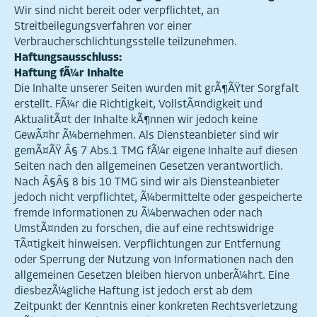
Wir sind nicht bereit oder verpflichtet, an
Streitbeilegungsverfahren vor einer
Verbraucherschlichtungsstelle teilzunehmen.
Haftungsausschluss:
Haftung fÃ¼r Inhalte
Die Inhalte unserer Seiten wurden mit grÃ¶ÃŸter Sorgfalt
erstellt. FÃ¼r die Richtigkeit, VollstÃ¤ndigkeit und
AktualitÃ¤t der Inhalte kÃ¶nnen wir jedoch keine
GewÃ¤hr Ã¼bernehmen. Als Diensteanbieter sind wir
gemÃ¤ÃŸ Â§ 7 Abs.1 TMG fÃ¼r eigene Inhalte auf diesen
Seiten nach den allgemeinen Gesetzen verantwortlich.
Nach Â§Â§ 8 bis 10 TMG sind wir als Diensteanbieter
jedoch nicht verpflichtet, Ã¼bermittelte oder gespeicherte
fremde Informationen zu Ã¼berwachen oder nach
UmstÃ¤nden zu forschen, die auf eine rechtswidrige
TÃ¤tigkeit hinweisen. Verpflichtungen zur Entfernung
oder Sperrung der Nutzung von Informationen nach den
allgemeinen Gesetzen bleiben hiervon unberÃ¼hrt. Eine
diesbezÃ¼gliche Haftung ist jedoch erst ab dem
Zeitpunkt der Kenntnis einer konkreten Rechtsverletzung