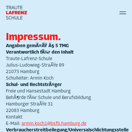
Impressum.
Angaben gemÃ¤ÃŸ Â§ 5 TMG
Verantwortlich fÃ¼r den Inhalt
Traute-Lafrenz-Schule
Julius-Ludowieg-StraÃŸe 89
21073 Hamburg
Schulleiter: Armin Koch
Schul- und RechtstrÃ¤ger
Freie und Hansestadt Hamburg
BehÃ¶rde fÃ¼r Schule und Berufsbildung
Hamburger StraÃŸe 31
22083 Hamburg
Kontakt
E-Mail:
armin.koch1@bsfb.hamburg.de
Verbraucherstreitbeilegung/Universalschlichtungsstelle