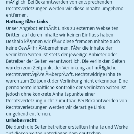
mÃ¶glich. Bei Bekanntwerden von entsprechenden
Rechtsverletzungen werden wir diese Inhalte umgehend
entfernen.
Haftung fÃ¼r Links
Unser Angebot enthÃ¤lt Links zu externen Webseiten
Dritter, auf deren Inhalte wir keinen Einfluss haben.
Deshalb kÃ¶nnen wir fÃ¼r diese fremden Inhalte auch
keine GewÃ¤hr Ã¼bernehmen. FÃ¼r die Inhalte der
verlinkten Seiten ist stets der jeweilige Anbieter oder
Betreiber der Seiten verantwortlich. Die verlinkten Seiten
wurden zum Zeitpunkt der Verlinkung auf mÃ¶gliche
RechtsverstÃ¶ÃŸe Ã¼berprÃ¼ft. Rechtswidrige Inhalte
waren zum Zeitpunkt der Verlinkung nicht erkennbar. Eine
permanente inhaltliche Kontrolle der verlinkten Seiten ist
jedoch ohne konkrete Anhaltspunkte einer
Rechtsverletzung nicht zumutbar. Bei Bekanntwerden von
Rechtsverletzungen werden wir derartige Links
umgehend entfernen.
Urheberrecht
Die durch die Seitenbetreiber erstellten Inhalte und Werke